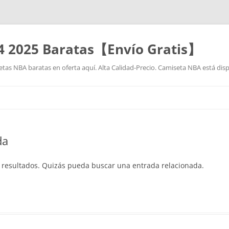
4 2025 Baratas【Envío Gratis】
as NBA baratas en oferta aquí. Alta Calidad-Precio. Camiseta NBA está disp
Saltar
al
contenido
da
 resultados. Quizás pueda buscar una entrada relacionada.