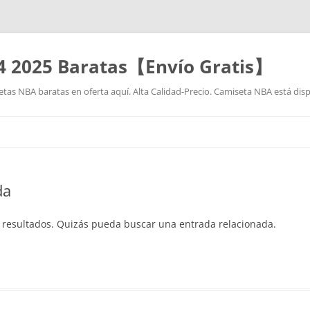
4 2025 Baratas【Envío Gratis】
as NBA baratas en oferta aquí. Alta Calidad-Precio. Camiseta NBA está disp
Saltar
al
contenido
da
 resultados. Quizás pueda buscar una entrada relacionada.