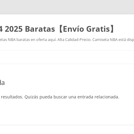
4 2025 Baratas【Envío Gratis】
as NBA baratas en oferta aquí. Alta Calidad-Precio. Camiseta NBA está disp
Saltar
al
contenido
da
 resultados. Quizás pueda buscar una entrada relacionada.