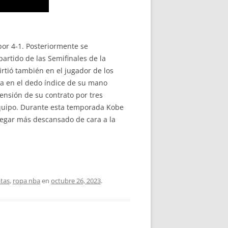
 por 4-1. Posteriormente se
partido de las Semifinales de la
virtió también en el jugador de los
ra en el dedo índice de su mano
ensión de su contrato por tres
equipo. Durante esta temporada Kobe
legar más descansado de cara a la
atas
,
ropa nba
en
octubre 26, 2023
.