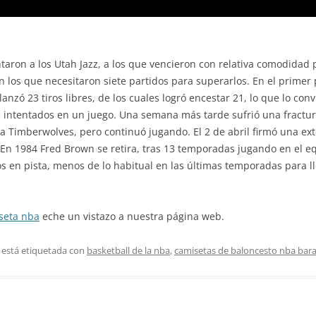
entaron a los Utah Jazz, a los que vencieron con relativa comodidad
 los que necesitaron siete partidos para superarlos. En el primer 
anzó 23 tiros libres, de los cuales logró encestar 21, lo que lo con
 e intentados en un juego. Una semana más tarde sufrió una fractu
 Timberwolves, pero continuó jugando. El 2 de abril firmó una ext
 En 1984 Fred Brown se retira, tras 13 temporadas jugando en el 
s en pista, menos de lo habitual en las últimas temporadas para l
seta nba
eche un vistazo a nuestra página web.
 está etiquetada con
basketball de la nba
,
camisetas de baloncesto nba bar