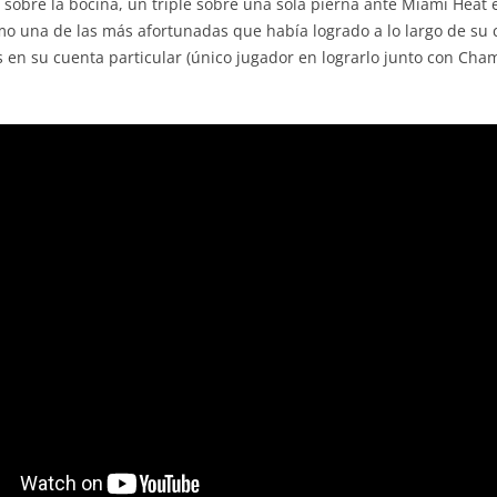
 sobre la bocina, un triple sobre una sola pierna ante Miami Heat 
o una de las más afortunadas que había logrado a lo largo de su c
 en su cuenta particular (único jugador en lograrlo junto con Cham