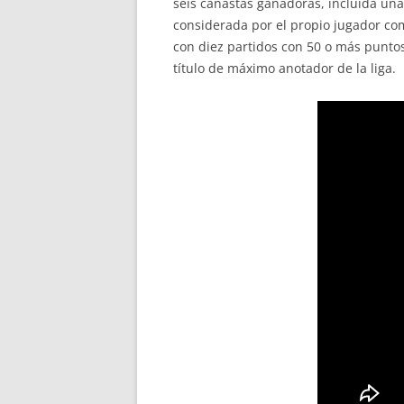
seis canastas ganadoras, incluida una
considerada por el propio jugador com
con diez partidos con 50 o más puntos
título de máximo anotador de la liga.