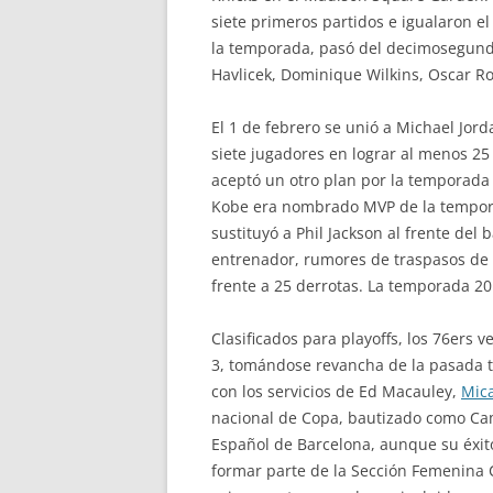
siete primeros partidos e igualaron el
la temporada, pasó del decimosegundo 
Havlicek, Dominique Wilkins, Oscar R
El 1 de febrero se unió a Michael Jor
siete jugadores en lograr al menos 25
aceptó un otro plan por la temporada 
Kobe era nombrado MVP de la tempora
sustituyó a Phil Jackson al frente d
entrenador, rumores de traspasos de 
frente a 25 derrotas. La temporada 201
Clasificados para playoffs, los 76ers v
3, tomándose revancha de la pasada te
con los servicios de Ed Macauley,
Mic
nacional de Copa, bautizado como Ca
Español de Barcelona, aunque su éxito
formar parte de la Sección Femenina 