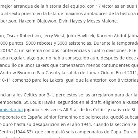
 mejor arranque de la historia del equipo, con 17 victorias en sus 
al sexto puesto en la lista de máximos anotadores de la historia 
obertson, Hakeem Olajuwon, Elvin Hayes y Moses Malone.
dan, Oscar Robertson, Jerry West, John Havlicek, Kareem Abdul-Jab
 000 puntos, 5000 rebotes y 5000 asistencias. Durante la temporad
2013/14: un sistema con dos conferencias y cuatro divisiones. El 
da regular, algo que no había conseguido aún, después de doce 
el banquillo de unos Lakers que comenzaron menos contundentes que
Andrew Bynum o Pau Gasol y la salida de Lamar Odom. En el 2011, l
0-11 comenzó para los Lakers igual que la anterior, con 8 victoria
encían a los Celtics por 3-1, pero estos se las arreglaron para dar la
mporada. St. Louis Hawks, segundos en el draft, eligieron a Russe
amisetanba
jugador seis veces All-Star de los Celtics y nativo de 
mpeonato de España sénior femenino de baloncesto, quedó subcam
 duró hasta su desaparición en el año 1944, cuando la sección se 
Centro (1944-53), que conquistó seis campeonatos de Copa. Durant