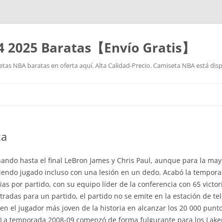
4 2025 Baratas【Envío Gratis】
as NBA baratas en oferta aquí. Alta Calidad-Precio. Camiseta NBA está disp
Saltar
al
contenido
ca
hando hasta el final LeBron James y Chris Paul, aunque para la may
iendo jugado incluso con una lesión en un dedo. Acabó la tempor
ias por partido, con su equipo líder de la conferencia con 65 victor
tradas para un partido, el partido no se emite en la estación de tel
en el jugador más joven de la historia en alcanzar los 20 000 punt
La temporada 2008-09 comenzó de forma fulgurante para los Lakers