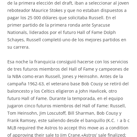
de la primera elección del draft, iban a seleccionar al joven
reboteador Maurice Stokes y que no estaban dispuestos a
pagar los 25 000 dólares que solicitaba Russell. En el
primer partido de la primera ronda ante Syracuse
Nationals, liderados por el futuro Hall of Fame Dolph
Schayes, Russell completó uno de los mejores partidos en
su carrera.
Esa noche la franquicia consiguió hacerse con los servicios
de tres futuros miembros del Hall of Fame y campeones de
la NBA como eran Russell, Jones y Heinsohn. Antes de la
campaña 1962-63, el veterano base Bob Cousy se retiró del
baloncesto y los Celtics eligieron a John Havlicek, otro
futuro Hall of Fame. Durante la temporada, en el equipo
jugaron cinco futuros miembros del Hall of Fame: Russell,
Tom Heinsohn, Jim Loscutoff, Bill Sharman, Bob Cousy y
Frank Ramsey, este saliendo desde el banquillo (K.C. ↑ a b c
MLB required the Astros to accept this move as a condition
of approving their sale to Jim Crane.«Astros’ sale finalized;