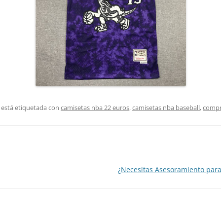
 está etiquetada con
camisetas nba 22 euros
,
camisetas nba baseball
,
compr
¿Necesitas Asesoramiento para