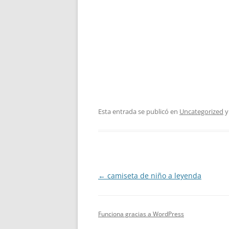
Esta entrada se publicó en
Uncategorized
y
Navegación
←
camiseta de niño a leyenda
de
entradas
Funciona gracias a WordPress