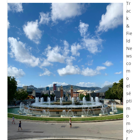
Tr
ac
k
&
Fie
ld
Ne
ws
co
m
o
el
sé
pti
m
o
m
ejo
r