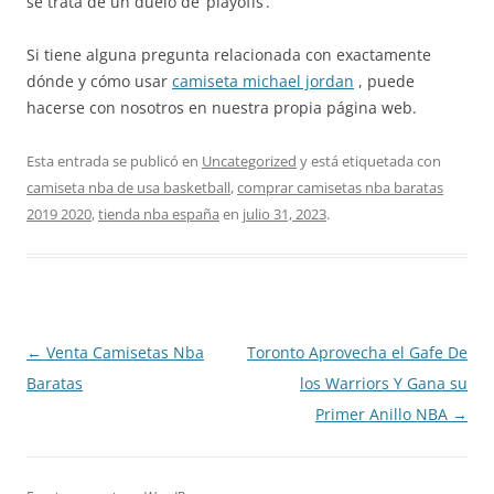
se trata de un duelo de ‘playoffs’.
Si tiene alguna pregunta relacionada con exactamente
dónde y cómo usar
camiseta michael jordan
, puede
hacerse con nosotros en nuestra propia página web.
Esta entrada se publicó en
Uncategorized
y está etiquetada con
camiseta nba de usa basketball
,
comprar camisetas nba baratas
2019 2020
,
tienda nba españa
en
julio 31, 2023
.
Navegación
←
Venta Camisetas Nba
Toronto Aprovecha el Gafe De
de
Baratas
los Warriors Y Gana su
entradas
Primer Anillo NBA
→