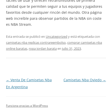
fáciles de usar y ofrecen retransmisiones de primera
calidad que te permiten seguir a tus equipos y jugadores
favoritos desde cualquier rincón del mundo. Otra página
web increíble para observar partidos de la NBA sin coste
es NBA Stream.
Esta entrada se publicó en
Uncategorized
y está etiquetada con
camisetas nba replicas contrareembolso
,
comprar camisetas nba
online baratas
,
ropa jordan barata
en
julio 31, 2023
.
Navegación
←
Venta De Camisetas Nba
Camisetas Nba Oviedo
→
de
En Argentina
entradas
Funciona gracias a WordPress