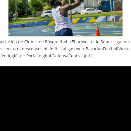
 s Asociación de Clubes de Básquetbol. «El proyecto de Súper Liga eu
 ascensos ni descensos ni límites al gasto». ↑ BavarianFootballWor
 inglés). ↑ Portal digital DefensaCentral (ed.).