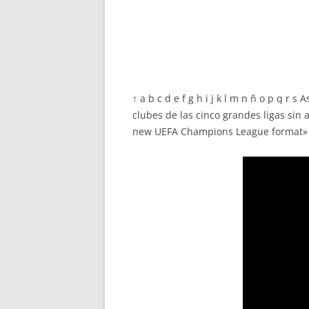
↑ a b c d e f g h i j k l m n ñ o p q r
clubes de las cinco grandes ligas sin
new UEFA Champions League format» (en