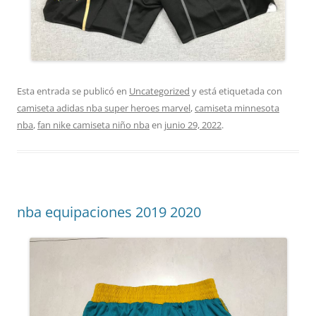
Esta entrada se publicó en
Uncategorized
y está etiquetada con
camiseta adidas nba super heroes marvel
,
camiseta minnesota
nba
,
fan nike camiseta niño nba
en
junio 29, 2022
.
nba equipaciones 2019 2020