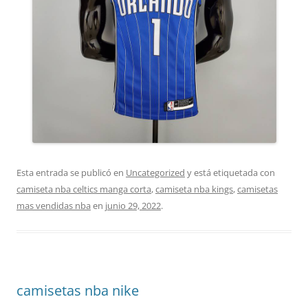
Esta entrada se publicó en
Uncategorized
y está etiquetada con
camiseta nba celtics manga corta
,
camiseta nba kings
,
camisetas
mas vendidas nba
en
junio 29, 2022
.
camisetas nba nike