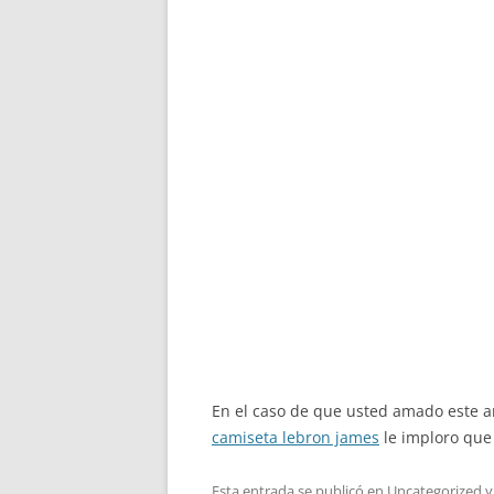
En el caso de que usted amado este a
camiseta lebron james
le imploro que
Esta entrada se publicó en
Uncategorized
y