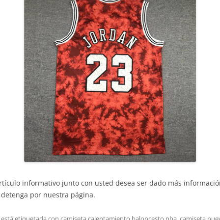
rtículo informativo junto con usted desea ser dado más informaci
 detenga por nuestra página.
 está etiquetada con
camiseta calentamiento baloncesto nba
,
camiseta nue