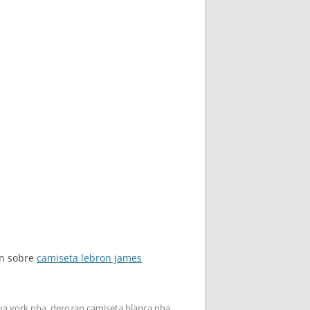
ón sobre
camiseta lebron james
va york nba
,
derozan camiseta blanca nba