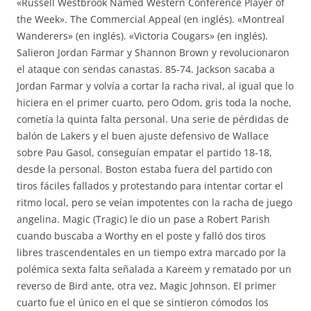
«Russell Westbrook Named Western Conference Player of
the Week». The Commercial Appeal (en inglés). «Montreal
Wanderers» (en inglés). «Victoria Cougars» (en inglés).
Salieron Jordan Farmar y Shannon Brown y revolucionaron
el ataque con sendas canastas. 85-74. Jackson sacaba a
Jordan Farmar y volvía a cortar la racha rival, al igual que lo
hiciera en el primer cuarto, pero Odom, gris toda la noche,
cometía la quinta falta personal. Una serie de pérdidas de
balón de Lakers y el buen ajuste defensivo de Wallace
sobre Pau Gasol, conseguían empatar el partido 18-18,
desde la personal. Boston estaba fuera del partido con
tiros fáciles fallados y protestando para intentar cortar el
ritmo local, pero se veían impotentes con la racha de juego
angelina. Magic (Tragic) le dio un pase a Robert Parish
cuando buscaba a Worthy en el poste y falló dos tiros
libres trascendentales en un tiempo extra marcado por la
polémica sexta falta señalada a Kareem y rematado por un
reverso de Bird ante, otra vez, Magic Johnson. El primer
cuarto fue el único en el que se sintieron cómodos los