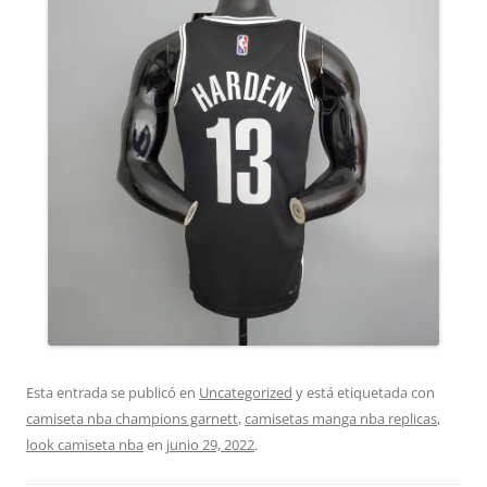
Esta entrada se publicó en
Uncategorized
y está etiquetada con
camiseta nba champions garnett
,
camisetas manga nba replicas
,
look camiseta nba
en
junio 29, 2022
.