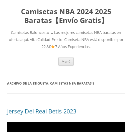
Camisetas NBA 2024 2025
Baratas【Envío Gratis】
Camisetas Baloncesto →Las mejores camisetas NBA baratas en
oferta aquí. Alta Calidad-Precio. Camiseta NBA está disponible por
22,8€
7 Años Experiencias.
Saltar
Menú
al
contenido
ARCHIVO DE LA ETIQUETA:
CAMISETAS NBA BARATAS 8
Jersey Del Real Betis 2023