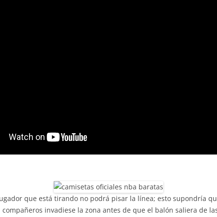
l jugador que está tirando no podrá pisar la línea; esto supondría q
us compañeros invadiese la zona antes de que el balón saliera de la