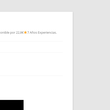
onible por 22,8€
7 Años Experiencias.