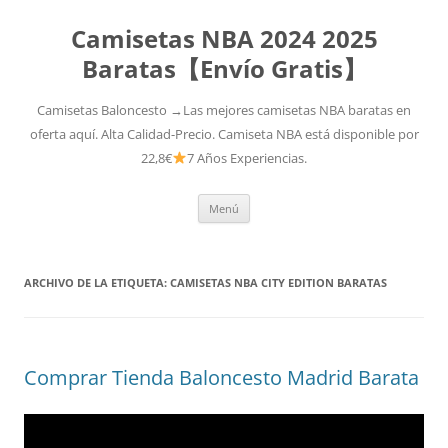
Camisetas NBA 2024 2025
Baratas【Envío Gratis】
Camisetas Baloncesto →Las mejores camisetas NBA baratas en
oferta aquí. Alta Calidad-Precio. Camiseta NBA está disponible por
22,8€
7 Años Experiencias.
Saltar
Menú
al
contenido
ARCHIVO DE LA ETIQUETA:
CAMISETAS NBA CITY EDITION BARATAS
Comprar Tienda Baloncesto Madrid Barata