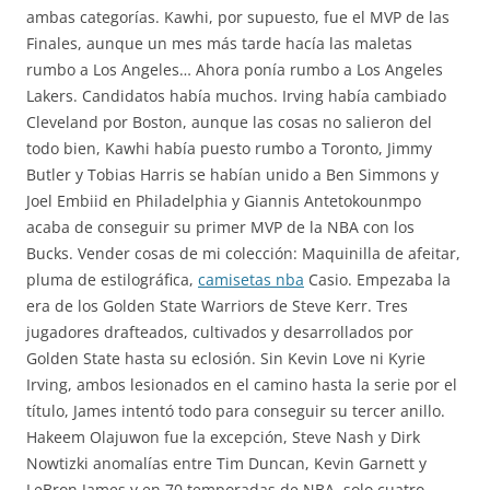
ambas categorías. Kawhi, por supuesto, fue el MVP de las
Finales, aunque un mes más tarde hacía las maletas
rumbo a Los Angeles… Ahora ponía rumbo a Los Angeles
Lakers. Candidatos había muchos. Irving había cambiado
Cleveland por Boston, aunque las cosas no salieron del
todo bien, Kawhi había puesto rumbo a Toronto, Jimmy
Butler y Tobias Harris se habían unido a Ben Simmons y
Joel Embiid en Philadelphia y Giannis Antetokounmpo
acaba de conseguir su primer MVP de la NBA con los
Bucks. Vender cosas de mi colección: Maquinilla de afeitar,
pluma de estilográfica,
camisetas nba
Casio. Empezaba la
era de los Golden State Warriors de Steve Kerr. Tres
jugadores drafteados, cultivados y desarrollados por
Golden State hasta su eclosión. Sin Kevin Love ni Kyrie
Irving, ambos lesionados en el camino hasta la serie por el
título, James intentó todo para conseguir su tercer anillo.
Hakeem Olajuwon fue la excepción, Steve Nash y Dirk
Nowtizki anomalías entre Tim Duncan, Kevin Garnett y
LeBron James y en 70 temporadas de NBA, solo cuatro