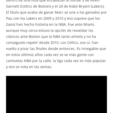
dentro de una lista que encabezan el dorsal 5 de Kevin
Garnett (Celtics de Boston) y el 24 de Kobe Bryant (Lakers).
El título que acaba de ganar Marc se une a los ganados por
Pau con los Lakers en 2009 y 2010 y eso supone que los
Gasol han hecho historia en la NBA. Fue ante Miami,
aunque muy cerca estuvo la opción de revalidar los
clásicos ante Boston que la NBA tanto anhela y no ha
conseguido repetir desde 2010. Los Celtics, eso sí, han
vuelto a pisar las finales desde entonces. Es innegable que
en estos últimos años cada vez se ve más gente con
camisetas NBA por la calle, la liga cada vez es más popular
y eso se nota en las ventas.