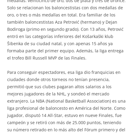
medallas: veinticinco de oro, dos de plata y tres de bronce.
Solo se relacionan los baloncestistas con dos medallas de
oro, o tres o más medallas en total. Era familiar de los
también baloncestistas Aza Petrović (hermano) y Dejan
Bodiroga (primo en segundo grado). Con 13 años, Petrović
entró en las categorías inferiores del Košarkaški klub
Šibenka de su ciudad natal, y con apenas 15 años ya
formaba parte del primer equipo. Además, la liga entrega
el trofeo Bill Russell MVP de las Finales.
Para conseguir espectadores, esa liga dio franquicias en
ciudades donde otros torneos no tenían presencia,
permitió que sus clubes pagaran altos salarios a los
mejores jugadores de la NHL, y sondeó el mercado
extranjero. La NBA (National Basketball Association) es una
liga profesional de baloncesto en América del Norte. Como
jugador, disputó 14 All-Star, estuvo en nueve Finales, fue
campeón y se retiró con más de 25.000 puntos, teniendo
su número retirado en lo más alto del Fórum primero y del