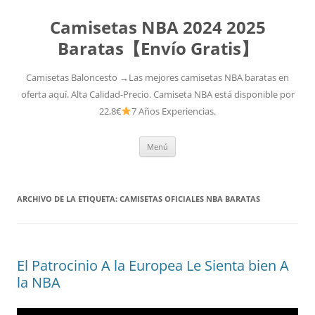
Camisetas NBA 2024 2025
Baratas【Envío Gratis】
Camisetas Baloncesto →Las mejores camisetas NBA baratas en
oferta aquí. Alta Calidad-Precio. Camiseta NBA está disponible por
22,8€
7 Años Experiencias.
Saltar
Menú
al
contenido
ARCHIVO DE LA ETIQUETA:
CAMISETAS OFICIALES NBA BARATAS
El Patrocinio A la Europea Le Sienta bien A
la NBA