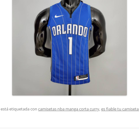
 está etiquetada con
camisetas nba manga corta curry
,
es fiable tu camiset