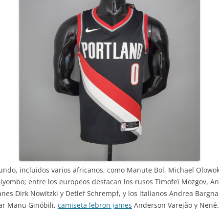
 mundo, incluidos varios africanos, como Manute Bol, Michael Olow
ombo; entre los europeos destacan los rusos Timofeï Mozgov, And
es Dirk Nowitzki y Detlef Schrempf, y los italianos Andrea Bargnani
ar Manu Ginóbili,
camiseta lebron james
Anderson Varejão y Nenê.