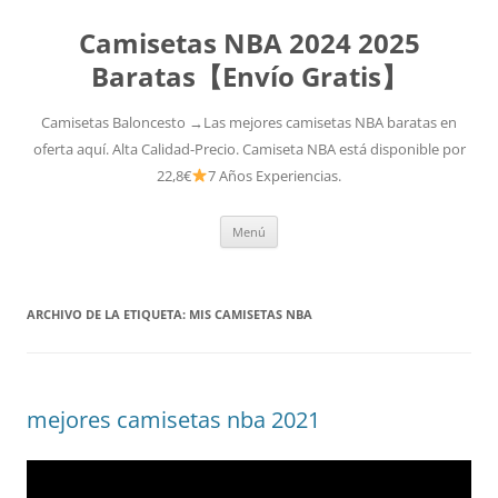
Camisetas NBA 2024 2025
Baratas【Envío Gratis】
Camisetas Baloncesto →Las mejores camisetas NBA baratas en
oferta aquí. Alta Calidad-Precio. Camiseta NBA está disponible por
22,8€
7 Años Experiencias.
Saltar
Menú
al
contenido
ARCHIVO DE LA ETIQUETA:
MIS CAMISETAS NBA
mejores camisetas nba 2021