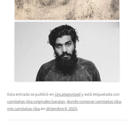
Esta entrada se publicó en
Uncategorized
y está etiquetada con
camisetas nba originales baratas
,
donde comprar camisetas nba
,
mis camisetas nba
en
diciembre 8, 2023
.