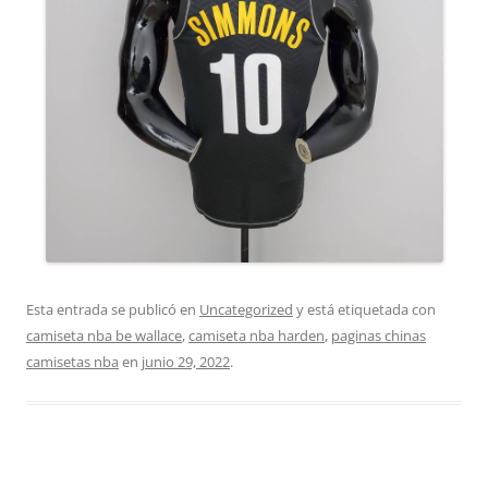
Esta entrada se publicó en
Uncategorized
y está etiquetada con
camiseta nba be wallace
,
camiseta nba harden
,
paginas chinas
camisetas nba
en
junio 29, 2022
.