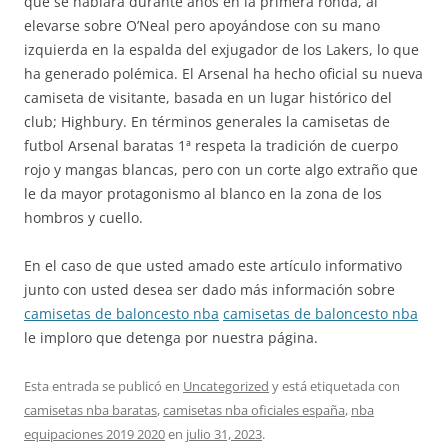
que se hablará durante años en la primera ronda, al
elevarse sobre O’Neal pero apoyándose con su mano
izquierda en la espalda del exjugador de los Lakers, lo que
ha generado polémica. El Arsenal ha hecho oficial su nueva
camiseta de visitante, basada en un lugar histórico del
club; Highbury. En términos generales la camisetas de
futbol Arsenal baratas 1ª respeta la tradición de cuerpo
rojo y mangas blancas, pero con un corte algo extraño que
le da mayor protagonismo al blanco en la zona de los
hombros y cuello.
En el caso de que usted amado este artículo informativo
junto con usted desea ser dado más información sobre
camisetas de baloncesto nba
camisetas de baloncesto nba
le imploro que detenga por nuestra página.
Esta entrada se publicó en
Uncategorized
y está etiquetada con
camisetas nba baratas
,
camisetas nba oficiales españa
,
nba
equipaciones 2019 2020
en
julio 31, 2023
.