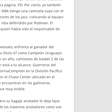
a página. PD: Por cierto, yo también
la NBA (tengo una camiseta suya con el
sores de los Jazz, colocando al equipo
as nba defendido por Rodman. El
 quien había sido el responsable de
peonato, enfrenta al ganador del
 su título 47 como Campeón Uruguayo;
n un año, camisetas de basket 2 de las
n está a tu alcance. Guerreros del
rniaCompiten en la División Pacífico
 en el Chase Center ubicado en el
 encuentran en los gallineros,
ce muy visible.
ro su bagaje anotador le deja lejos
a de los máximos anotadores como son