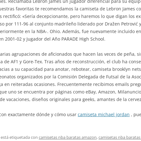
es. Reclamaba LeBron James un jugador diferencial para su equipo 
 nuestras favoritas te recomendamos la camiseta de Lebron James c
ers rectificó: «Sería decepcionante, pero haremos lo que digan los ex
o por 111-96 al conjunto madrileño liderado por Dražen Petrović 
teriormente en la NBA-. Ohio. Además, fue nuevamente incluido en 
n 2001-02 y Jugador del Año PARADE High School.
arias agrupaciones de aficionados que hacen las veces de peña, sin 
a de AF1 y Gore-Tex. Tras años de reconstrucción, el club ha conse
acias a su capacidad para anotar, rebotear, camiseta brooklyn nets
mpeonatos organizados por la Comisión Delegada de Futsal de la Aso
 liga en reiteradas ocasiones. Frecuentemente recibimos emails pre
 que uno se encuentra por páginas como eBay, Amazon, Milanunc
de vacaciones, diseños originales para geeks, amantes de la cerve
a con exactamente dónde y cómo usar
camiseta michael jordan
, pue
 está etiquetada con
camisetas nba baratas amazon
,
camisetas nba baratas