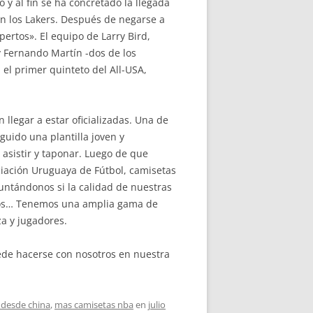
y al fin se ha concretado la llegada
on los Lakers. Después de negarse a
pertos». El equipo de Larry Bird,
y Fernando Martín -dos de los
el primer quinteto del All-USA,
llegar a estar oficializadas. Una de
guido una plantilla joven y
 asistir y taponar. Luego de que
ciación Uruguaya de Fútbol, camisetas
guntándonos si la calidad de nuestras
ios… Tenemos una amplia gama de
za y jugadores.
de hacerse con nosotros en nuestra
 desde china
,
mas camisetas nba
en
julio