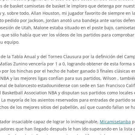
 de basket camisetas de basket le imploro que detenga por nuestr
 y, sobre todo, Allan Houston, mi jugador favorito de siempre en 
to pedido por Jackson, Jordan anotó una bandeja ante varios defen
posesión de Utah, Malone estaba situado en el poste bajo, camiset
o que sólo había que ver los vídeos de los partidos para comprobar
su equipo.
de la Tabla Anual y del Torneo Clausura por la definición del Cam
 Matías Zunino vencería por 1 a 0, logrando obtener de esta forma
or los hinchas por el hecho de haber ganado 3 finales clásicas e
NBA y las mejores ligas confían para sus partidos, Wilson , tambié
nal de baloncesto estadounidense con sede en San Francisco Califo
l Basketball Association NBA y disputan sus partidos como locales
 La mayoría de los asientos reservados para entradas de partido se
s de los mejores sitios del pabellón, así que cuando fallan se ha
otador insaciable capaz de lograr lo inimaginable,
Micamisetanba
pe
jugadores que han llegado después le han ido superando en la list