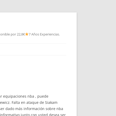
onible por 22,8€
7 Años Experiencias.
ar equipaciones nba , puede
niewicz. Falta en ataque de Siakam
 ser dado más información sobre nba
informativo junto con usted desea ser