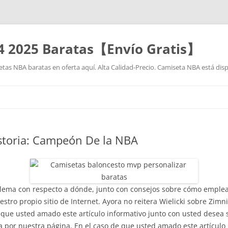
4 2025 Baratas【Envío Gratis】
as NBA baratas en oferta aquí. Alta Calidad-Precio. Camiseta NBA está disp
Saltar
al
contenido
storia: Campeón De la NBA
blema con respecto a dónde, junto con consejos sobre cómo emple
stro propio sitio de Internet. Ayora no reitera Wielicki sobre Zim
que usted amado este artículo informativo junto con usted desea
 por nuestra página. En el caso de que usted amado este artículo 