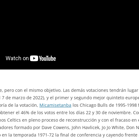
nte, pero con el mismo objetivo. Las demás votaciones tendrán lug
l 7 de marzo de 2022), y el primer y segundo mejor quinteto europe
oría de la votación,
Micamisetanba
los Chicago Bulls de 1995-1998 
s obtener el 46% de los votos entre los días 22 y 30 de noviembre
s Celtics en pleno proceso de reconstrucción y con el fracaso en el
gadores formado por Dave Cowens, John Havlicek, Jo Jo White, Don
en la temporada 1971-72 la final de conferencia y cayendo frente 