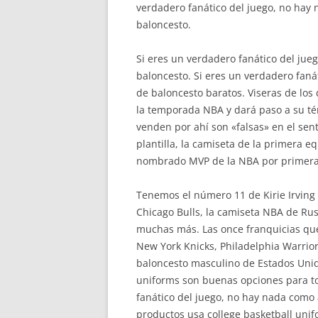
verdadero fanático del juego, no hay
baloncesto.
Si eres un verdadero fanático del ju
baloncesto. Si eres un verdadero faná
de baloncesto baratos. Viseras de los
la temporada NBA y dará paso a su tér
venden por ahí son «falsas» en el sen
plantilla, la camiseta de la primera e
nombrado MVP de la NBA por primera 
Tenemos el número 11 de Kirie Irving 
Chicago Bulls, la camiseta NBA de Ru
muchas más. Las once franquicias que i
New York Knicks, Philadelphia Warrior
baloncesto masculino de Estados Unid
uniforms son buenas opciones para to
fanático del juego, no hay nada como 
productos usa college basketball unif