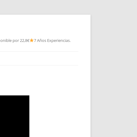
onible por 22,8€
7 Años Experiencias.