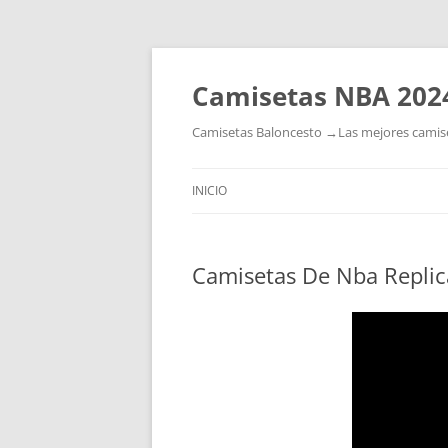
Camisetas NBA 202
Camisetas Baloncesto →Las mejores camiset
INICIO
Camisetas De Nba Replic