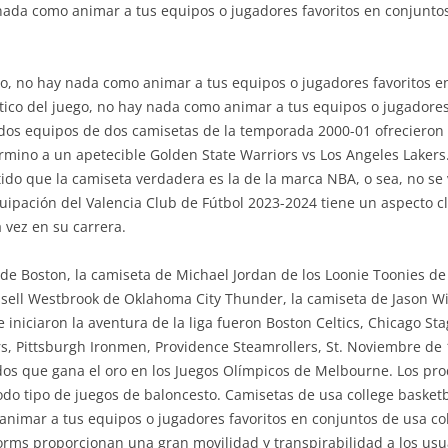
 nada como animar a tus equipos o jugadores favoritos en conjunt
ego, no hay nada como animar a tus equipos o jugadores favoritos 
tico del juego, no hay nada como animar a tus equipos o jugadore
 dos equipos de dos camisetas de la temporada 2000-01 ofrecieron 
mino a un apetecible Golden State Warriors vs Los Angeles Lakers
tido que la camiseta verdadera es la de la marca NBA, o sea, no se 
quipación del Valencia Club de Fútbol 2023-2024 tiene un aspecto c
vez en su carrera.
de Boston, la camiseta de Michael Jordan de los Loonie Toonies de l
ssell Westbrook de Oklahoma City Thunder, la camiseta de Jason Wi
niciaron la aventura de la liga fueron Boston Celtics, Chicago Stag
s, Pittsburgh Ironmen, Providence Steamrollers, St. Noviembre de
os que gana el oro en los Juegos Olímpicos de Melbourne. Los prod
do tipo de juegos de baloncesto. Camisetas de usa college basketb
animar a tus equipos o jugadores favoritos en conjuntos de usa col
orms proporcionan una gran movilidad y transpirabilidad a los usu