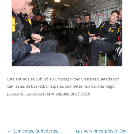
Esta entrada se publicó en
Uncategorized
y está etiquetada con
camisetas de basketball espana
,
camisetas nba baratas pago
paypal
,
mi camiseta nba
en
septiembre 7, 2023
.
Navegación
←
Camisetas, Sudaderas,
Las Versiones ‘player’ Son