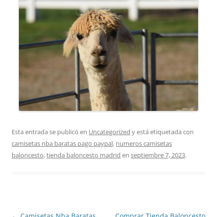
Esta entrada se publicó en
Uncategorized
y está etiquetada con
camisetas nba baratas pago paypal
,
numeros camisetas
baloncesto
,
tienda baloncesto madrid
en
septiembre 7, 2023
.
Navegación
←
Camisetas Nba Baratas
Comprar Tienda Baloncesto