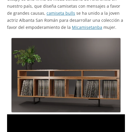
nuestro país, que diseña camisetas con mensajes a favor
de grandes causas,
camiseta bulls
se ha unido a la joven
actriz Albanta San Román para desarrollar una colección a
favor del empoderamiento de la
Micamisetanba
mujer.