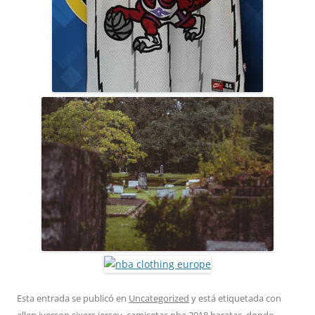
Esta entrada se publicó en
Uncategorized
y está etiquetada con
allen iverson sixers jersey
,
camisetas nba 2018 baratas
,
donde