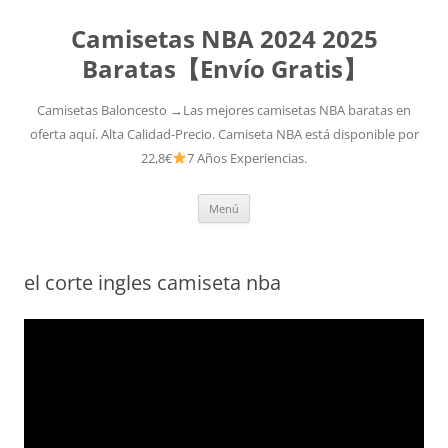
Camisetas NBA 2024 2025
Baratas【Envío Gratis】
Camisetas Baloncesto →Las mejores camisetas NBA baratas en
oferta aquí. Alta Calidad-Precio. Camiseta NBA está disponible por
22,8€
7 Años Experiencias.
Saltar
Menú
al
contenido
el corte ingles camiseta nba