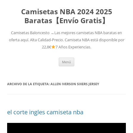
Camisetas NBA 2024 2025
Baratas【Envío Gratis】
Camisetas Baloncesto →Las mejores camisetas NBA baratas en
oferta aquí. Alta Calidad-Precio. Camiseta NBA está disponible por
22,8€
7 Años Experiencias.
Saltar
Menú
al
contenido
ARCHIVO DE LA ETIQUETA:
ALLEN IVERSON SIXERS JERSEY
el corte ingles camiseta nba