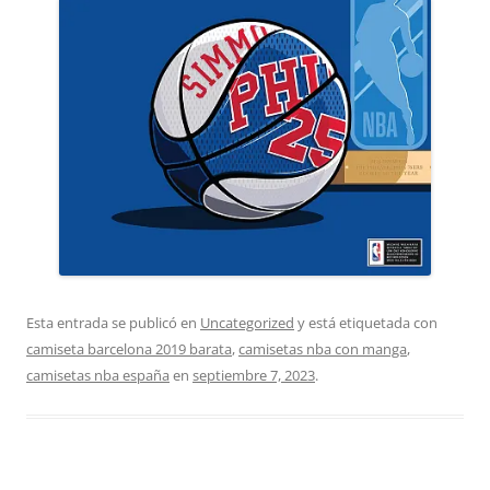
Esta entrada se publicó en
Uncategorized
y está etiquetada con
camiseta barcelona 2019 barata
,
camisetas nba con manga
,
camisetas nba españa
en
septiembre 7, 2023
.