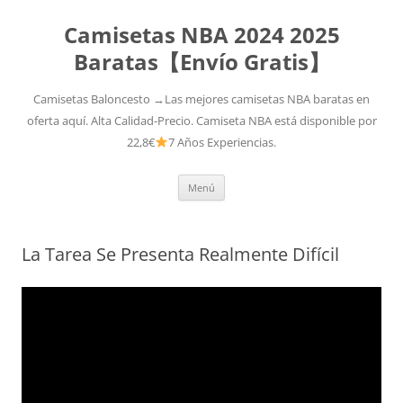
Camisetas NBA 2024 2025
Baratas【Envío Gratis】
Camisetas Baloncesto →Las mejores camisetas NBA baratas en
oferta aquí. Alta Calidad-Precio. Camiseta NBA está disponible por
22,8€
7 Años Experiencias.
Saltar
Menú
al
contenido
La Tarea Se Presenta Realmente Difícil