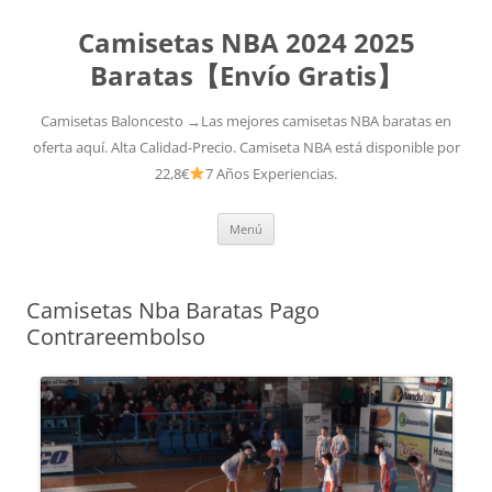
Camisetas NBA 2024 2025
Baratas【Envío Gratis】
Camisetas Baloncesto →Las mejores camisetas NBA baratas en
oferta aquí. Alta Calidad-Precio. Camiseta NBA está disponible por
22,8€
7 Años Experiencias.
Saltar
Menú
al
contenido
Camisetas Nba Baratas Pago
Contrareembolso