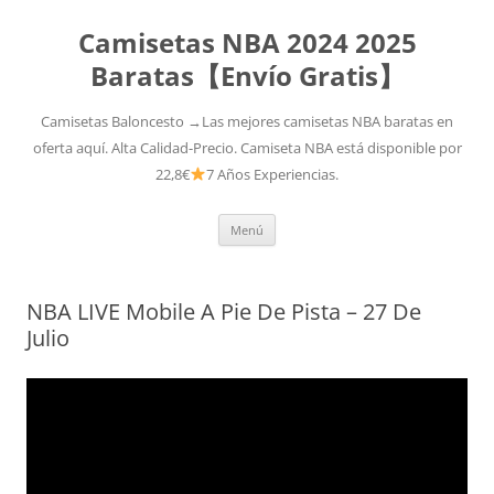
Camisetas NBA 2024 2025
Baratas【Envío Gratis】
Camisetas Baloncesto →Las mejores camisetas NBA baratas en
oferta aquí. Alta Calidad-Precio. Camiseta NBA está disponible por
22,8€
7 Años Experiencias.
Saltar
Menú
al
contenido
NBA LIVE Mobile A Pie De Pista – 27 De
Julio