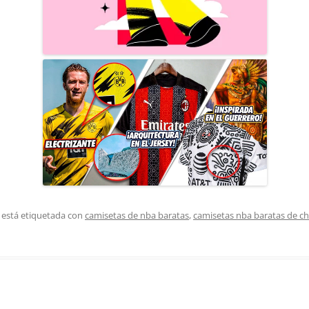
 está etiquetada con
camisetas de nba baratas
,
camisetas nba baratas de ch