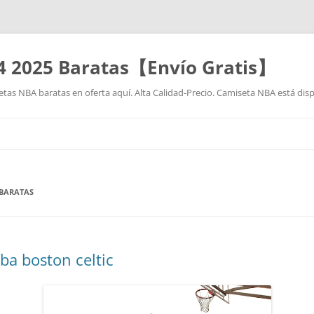
4 2025 Baratas【Envío Gratis】
as NBA baratas en oferta aquí. Alta Calidad-Precio. Camiseta NBA está disp
Saltar
al
contenido
 BARATAS
ba boston celtic