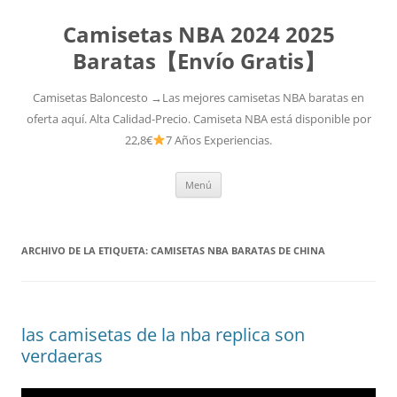
Camisetas NBA 2024 2025
Baratas【Envío Gratis】
Camisetas Baloncesto →Las mejores camisetas NBA baratas en
oferta aquí. Alta Calidad-Precio. Camiseta NBA está disponible por
22,8€
7 Años Experiencias.
Saltar
Menú
al
contenido
ARCHIVO DE LA ETIQUETA:
CAMISETAS NBA BARATAS DE CHINA
las camisetas de la nba replica son
verdaeras