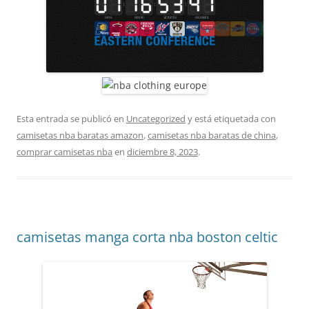
Esta entrada se publicó en
Uncategorized
y está etiquetada con
camisetas nba baratas amazon
,
camisetas nba baratas de china
,
comprar camisetas nba
en
diciembre 8, 2023
.
camisetas manga corta nba boston celtic