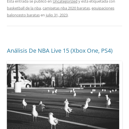
Esta entrada se publicó en
Uncategorized
y está etiquetada con
basketball de la nba
,
camisetas nba 2020 baratas
,
equipaciones
baloncesto baratas
en
julio 31, 2023
.
Análisis De NBA Live 15 (Xbox One, PS4)