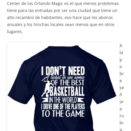
Center de los Orlando Magic es el que menos problemas
tiene para las entradas por ser una ciudad que tiene un
alto recambio de habitantes, eso hace que los abonos
anuales y los hinchas locales sean menos que en otros
lugares.
A
la
p
o
br
e
se
ñ
or
a
ru
bi
a,