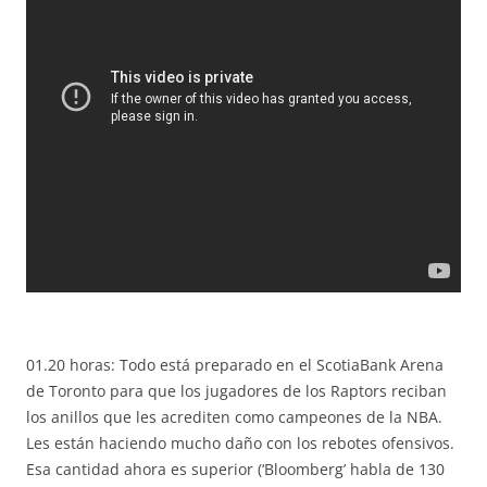
01.20 horas: Todo está preparado en el ScotiaBank Arena
de Toronto para que los jugadores de los Raptors reciban
los anillos que les acrediten como campeones de la NBA.
Les están haciendo mucho daño con los rebotes ofensivos.
Esa cantidad ahora es superior (‘Bloomberg’ habla de 130