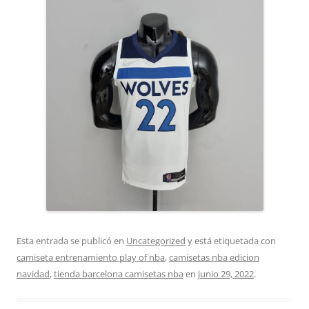
Esta entrada se publicó en
Uncategorized
y está etiquetada con
camiseta entrenamiento play of nba
,
camisetas nba edicion
navidad
,
tienda barcelona camisetas nba
en
junio 29, 2022
.