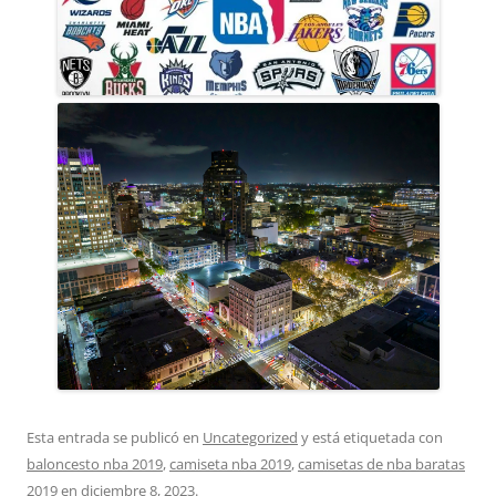
Esta entrada se publicó en
Uncategorized
y está etiquetada con
baloncesto nba 2019
,
camiseta nba 2019
,
camisetas de nba baratas
2019
en
diciembre 8, 2023
.