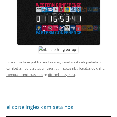
Esta entrada se publicó en
Uncategorized
y está etiquetada con
camisetas nba baratas amazon
,
camisetas nba baratas de china
,
comprar camisetas nba
en
diciembre 8, 2023
.
el corte ingles camiseta nba